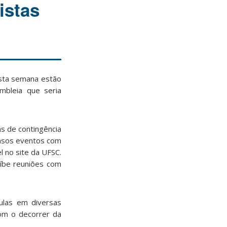
istas
esta semana estão
mbleia que seria
as de contingência
ensos eventos com
l no site da UFSC
.
oíbe reuniões com
ulas em diversas
m o decorrer da