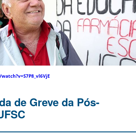
/watch?v=S7P8_vl6VjE
ída de Greve da Pós-
/UFSC