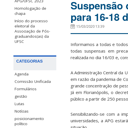
Suspensão d
APG/UFSC 2023
Homologação de
para 16-18 
chapa
Início do processo
eleitoral da
15/03/2020 13:39
Associação de Pós-
graduandos(as) da
UFSC
Informamos a tod
as e tod
os
todas suspensas em precauç
realizada no dia 16/03 e
,
con
CATEGORIAS
A Administração Central da U
Agenda
em razão da pandemia de Co
Comissão Unificada
grande concentração de pes
Formulários
Já em Florianópolis,
o
decret
gestão
público a partir de 250 pess
Lutas
Notícias
Sensibilizando-se com a im
posicionamento
universidades, a APG estar
político
situação
.