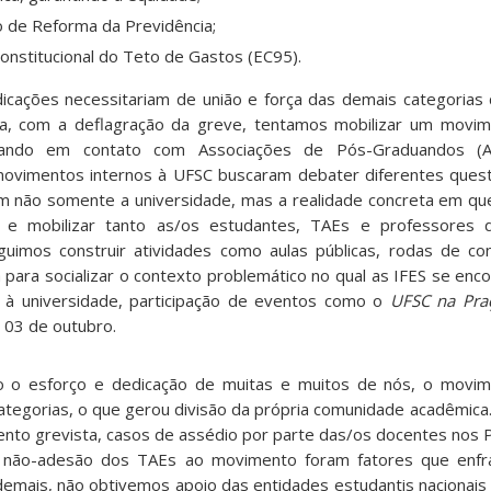
 de Reforma da Previdência;
stitucional do Teto de Gastos (EC95).
icações necessitariam de união e força das demais categorias 
a, com a deflagração da greve, tentamos mobilizar um movim
rando em contato com Associações de Pós-Graduandos (
movimentos internos à UFSC buscaram debater diferentes quest
m não somente a universidade, mas a realidade concreta em q
r e mobilizar tanto as/os estudantes, TAEs e professore
uimos construir atividades como aulas públicas, rodas de con
para socializar o contexto problemático no qual as IFES se enco
 à universidade, participação de eventos como o
UFSC na Pra
a 03 de outubro.
o o esforço e dedicação de muitas e muitos de nós, o movi
ategorias, o que gerou divisão da própria comunidade acadêmica
nto grevista, casos de assédio por parte das/os docentes nos
 a não-adesão dos TAEs ao movimento foram fatores que enfr
emais, não obtivemos apoio das entidades estudantis nacionai