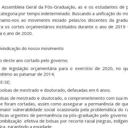
 Assembleia Geral da Pós-Graduação, as e os estudantes de 
ategoria por tempo indeterminado. Buscando a unificação do m
omamo-nos ao movimento iniciado pelas/os discentes da grad
ntra os cortes orçamentários instituídos durante o ano de 2019
a o ano de 2020.
ivindicação do nosso movimento:
o deste ano cortado pelo governo;
de legislação orçamentária para o exercício de 2020, no qu
mínimo ao patamar de 2014;
E-SE;
 bolsas de mestrado e doutorado, defasadas em 6 anos;
olsas de mestrado e doutorado, o comprometimento com sua ma
ue foram cortadas, assim como assegurar a permanência de qu
aior vulnerabilidade social ocasionada pela problemática do ra
íticas urgentes de permanência na pós-graduação pelo governo
ponibilização efetiva de bolsas por recorte racial (negras, indíge
ca, garantindo a equidade;