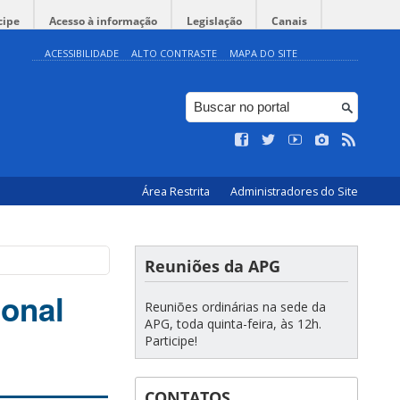
cipe
Acesso à informação
Legislação
Canais
ACESSIBILIDADE
ALTO CONTRASTE
MAPA DO SITE
Área Restrita
Administradores do Site
Reuniões da APG
onal
Reuniões ordinárias na sede da
APG, toda quinta-feira, às 12h.
Participe!
CONTATOS