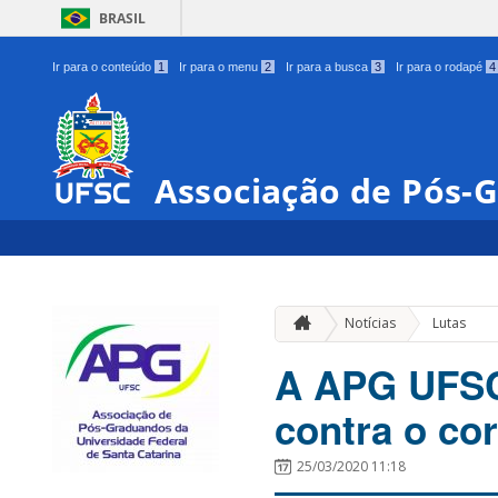
BRASIL
Ir para o conteúdo
1
Ir para o menu
2
Ir para a busca
3
Ir para o rodapé
4
Associação de Pós-
Notícias
Lutas
A APG UFSC
contra o co
25/03/2020 11:18