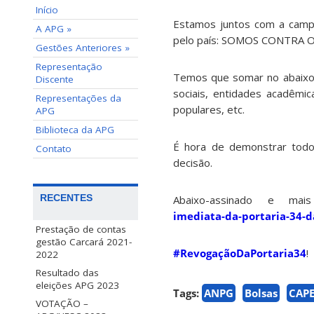
Início
Estamos juntos com a camp
A APG »
pelo país: SOMOS CONTRA 
Gestões Anteriores »
Representação
Temos que somar no abaixo-
Discente
sociais, entidades acadêmic
Representações da
populares, etc.
APG
Biblioteca da APG
É hora de demonstrar todo
Contato
decisão.
RECENTES
Abaixo-assinado e mai
imediata-da-portaria-34-d
Prestação de contas
gestão Carcará 2021-
#
RevogaçãoDaPortaria34
!
2022
Resultado das
eleições APG 2023
Tags:
ANPG
Bolsas
CAPE
VOTAÇÃO –