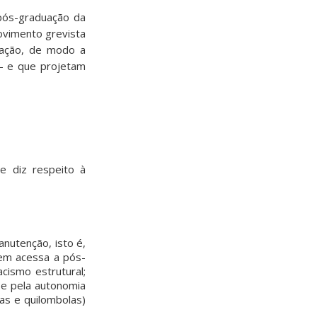
pós-graduação da
ovimento grevista
uação, de modo a
 – e que projetam
e diz respeito à
nutenção, isto é,
em acessa a pós-
cismo estrutural;
 e pela autonomia
nas e quilombolas)