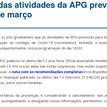
as atividades da APG prev
de março
 os pós-graduandos que as atividades da APG previstas para 
ão ao contágio de Covid-19 (coronavírus), incluindo a asse
sequentemente
,
nossa programação do dia 18/03.
FSC publicou no último dia 12 uma Nota Oficial anunciando medid
vid-19. Por ora as aulas não estão suspensas, mas estão susp
soas. A
nota com as recomendações completas
está disponíve
o municipal publicado no último dia 13 (Decreto 21.340/20) pr
oas
,
entre outras medidas.
portância da prevenção e considerando o cancelamento das a
á acompanhando e divulgando novas informações pertinentes
co