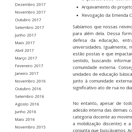
Dezembro 2017
Arquivamento do projeto
Novembro 2017
Revogação da Emenda Con
Outubro 2017
Sabíamos que nossas reivind
Setembro 2017
para além dela. Dessa form
Junho 2017
defesa da educação, ent
Maio 2017
universidades. Igualmente, 
Abril 2017
estão postas e que impacta
Março 2017
sentido, buscando informa
Fevereiro 2017
comunidade externa. Conseg
Janeiro 2017
unidades de educação básica 
junto à comunidade externa
Novembro 2016
significativo ato de rua no di
Outubro 2016
Setembro 2016
No entanto, apesar de tod
Agosto 2016
adesão interna das demais c
Junho 2016
categoria docente ao movime
Maio 2016
a mobilização discente) e
Novembro 2015
conjunta que buscávamos. Ad