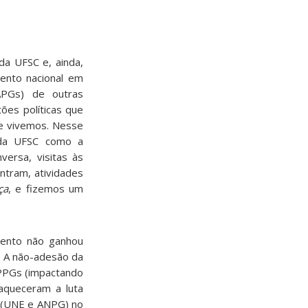
da UFSC e, ainda,
ento nacional em
APGs) de outras
ões políticas que
ue vivemos. Nesse
s da UFSC como a
versa, visitas às
ntram, atividades
ça
, e fizemos um
mento não ganhou
. A não-adesão da
 PPGs (impactando
aqueceram a luta
s (UNE e ANPG) no