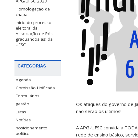
APG/UFSC 2023
Homologação de
chapa
Início do processo
eleitoral da
Associação de Pós-
graduandos(as) da
UFSC
CATEGORIAS
Agenda
Comissão Unificada
Formulários
Os ataques do governo de Jai
gestão
não serão os últimos!
Lutas
Notícias
A APG-UFSC convida a TODAS/
posicionamento
político
rede de ensino básico, servi