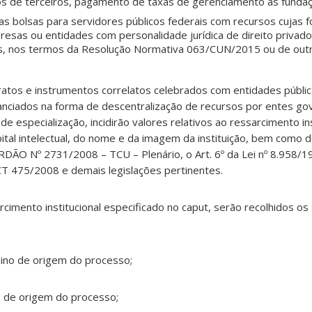
os de terceiros, pagamento de taxas de gerenciamento às fundaç
s bolsas para servidores públicos federais com recursos cujas 
resas ou entidades com personalidade jurídica de direito priva
s, nos termos da Resolução Normativa 063/CUN/2015 ou de outr
atos e instrumentos correlatos celebrados com entidades públic
anciados na forma de descentralização de recursos por entes g
e especialização, incidirão valores relativos ao ressarcimento ins
ital intelectual, do nome e da imagem da instituição, bem como 
DÃO Nº 2731/2008 – TCU – Plenário, o Art. 6º da Lei nº 8.958/19
CT 475/2008 e demais legislações pertinentes.
cimento institucional especificado no caput, serão recolhidos os
sino de origem do processo;
 de origem do processo;