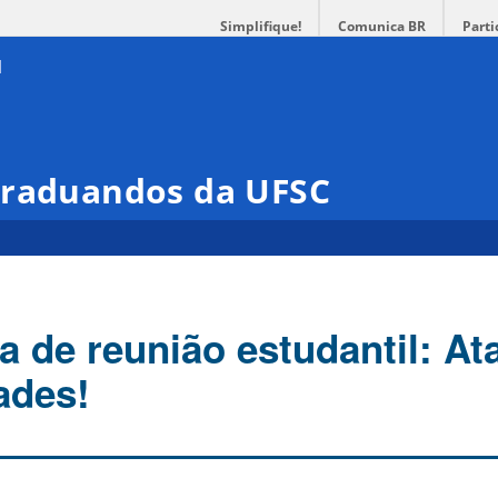
Simplifique!
Comunica BR
Parti
Graduandos da UFSC
a de reunião estudantil: A
ades!