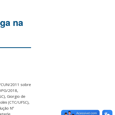
aga na
15/CUN/2011 sobre
ROPG/2018,
C), Giorgio de
olini (CTC/UFSC),
lução Nº
eterle