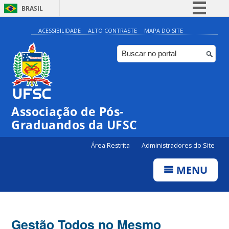
BRASIL
Simplifique!
ACESSIBILIDADE
ALTO CONTRASTE
MAPA DO SITE
Comunica BR
Participe
Acesso à informação
Legislação
Associação de Pós-
Canais
Graduandos da UFSC
Área Restrita
Administradores do Site
MENU
Gestão Todos no Mesmo