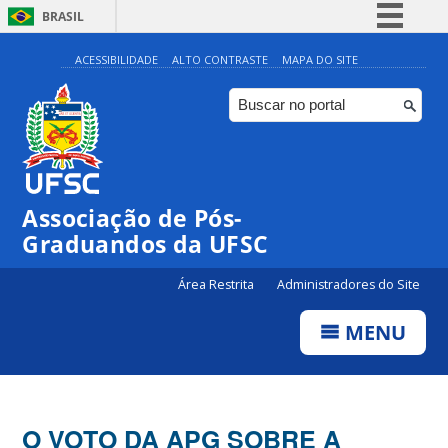
BRASIL
Simplifique!
ACESSIBILIDADE
ALTO CONTRASTE
MAPA DO SITE
Comunica BR
Participe
Acesso à informação
Legislação
Associação de Pós-
Canais
Graduandos da UFSC
Área Restrita
Administradores do Site
MENU
O VOTO DA APG SOBRE A