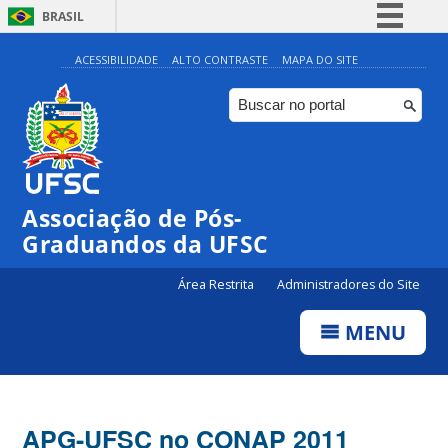
BRASIL
Simplifique!
ACESSIBILIDADE
ALTO CONTRASTE
MAPA DO SITE
Comunica BR
Participe
Acesso à informação
Legislação
Associação de Pós-
Canais
Graduandos da UFSC
Área Restrita
Administradores do Site
MENU
APG-UFSC no CONAP 2011