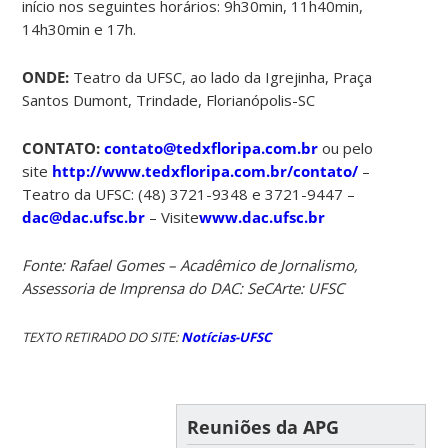
início nos seguintes horários: 9h30min, 11h40min,
14h30min e 17h.
ONDE:
Teatro da UFSC, ao lado da Igrejinha, Praça
Santos Dumont, Trindade, Florianópolis-SC
CONTATO:
contato@tedxfloripa.com.br
ou pelo
site
http://www.tedxfloripa.com.br/contato/
–
Teatro da UFSC: (48) 3721-9348 e 3721-9447 –
dac@dac.ufsc.br
– Visite
www.dac.ufsc.br
Fonte: Rafael Gomes – Acadêmico de Jornalismo,
Assessoria de Imprensa do DAC: SeCArte: UFSC
TEXTO RETIRADO DO SITE:
Notícias-UFSC
Reuniões da APG