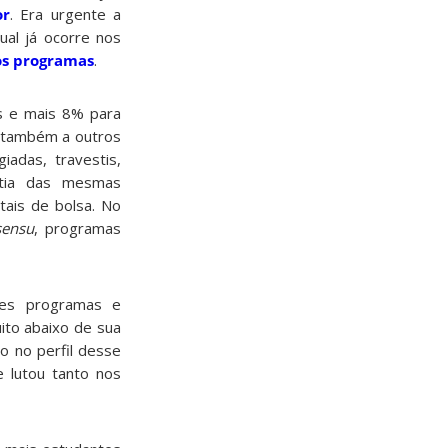
or
. Era urgente a
ual já ocorre nos
s programas
.
s e mais 8% para
s também a outros
giad
a
s, travestis,
ntia das mesmas
tais de bolsa. No
sensu
, programas
tes programas e
ito abaixo de sua
t
o
n
o perfil d
esse
 lutou tanto nos