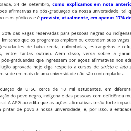
assada, 24 de setembro,
como explicamos em nota anteri
ões afirmativas na pós-graduação da nossa universidade, tal q
ncursos públicos
e
é
previsto
,
atualmente
,
em apenas 17% do
ê 20% das vagas reservadas para pessoas
negras
ou indígena
ão limitando que os programas ampliem ou extendam suas vaga
(estudantes de baixa renda, quilombolas, estrangeir
a
s e refu
s, entre tantas outr
a
s)
. Além disso, versa sobre a gara
 pós-graduandas que ingressem por ações afirmativas nos edi
lução aprovada hoje
diga respeito a
cursos de
stricto
e
lato 
m sede em mais de uma universidade
não são contemplados.
aduação da UFSC cerca de 10 mil estudantes, em diferen
ação do povo negro, indígena e das pessoas com deficiência mu
ral
. A APG acredita que
as ações afirmativas terão forte
impac
a pintar de povo a nossa universidade,
e
,
por isso
,
a entidade