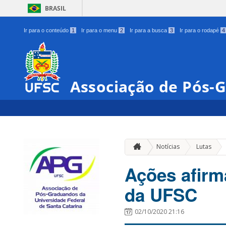
BRASIL
Ir para o conteúdo
1
Ir para o menu
2
Ir para a busca
3
Ir para o rodapé
4
Associação de Pós-
»
Notícias
Lutas
Ações afirm
da UFSC
02/10/2020 21:16