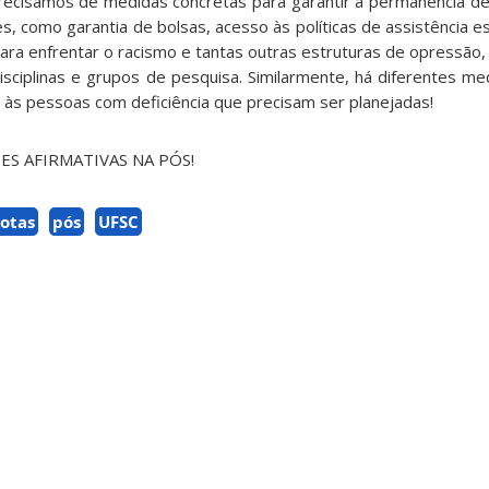
ecisamos de medidas concretas para garantir a permanência d
, como garantia de bolsas, acesso às políticas de assistência e
ara enfrentar o racismo
e tantas ou
t
ras estruturas de opressão
,
isciplinas e grupos de pesquisa. Similarmente, há diferentes me
de às pessoas com deficiência que precisam ser planejadas!
ES AFIRMATIVAS NA PÓS!
otas
pós
UFSC