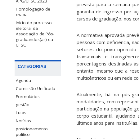
APG/UFSC 2023
prevista para a semana p
Homologação de
garantia de ingresso por aç
chapa
cursos de graduação
, nos co
Início do processo
eleitoral da
Associação de Pós-
A normativa aprovada prev
graduandos(as) da
pessoas com deficiência, n
UFSC
setores do povo oprimido
transexuais e transgênero
porcentagens destinadas às
CATEGORIAS
entanto, mesmo que a reso
multicêntricos ou em rede
co
Agenda
Comissão Unificada
Atualmente, há na pós-gr
Formulários
modalidades
, com represent
gestão
participação na população ge
Lutas
corpo estudantil,
ajudando 
Notícias
últimos anos para instituí-las
.
posicionamento
político