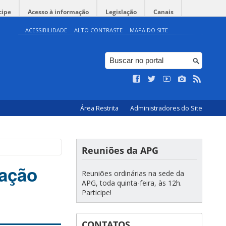
cipe
Acesso à informação
Legislação
Canais
ACESSIBILIDADE
ALTO CONTRASTE
MAPA DO SITE
Área Restrita
Administradores do Site
Reuniões da APG
uação
Reuniões ordinárias na sede da
APG, toda quinta-feira, às 12h.
Participe!
CONTATOS