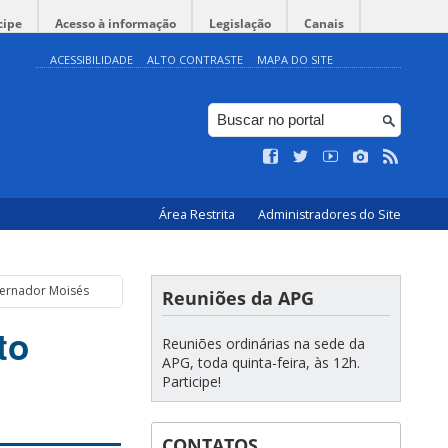
cipe
Acesso à informação
Legislação
Canais
ACESSIBILIDADE
ALTO CONTRASTE
MAPA DO SITE
Área Restrita
Administradores do Site
vernador Moisés
Reuniões da APG
to
Reuniões ordinárias na sede da
APG, toda quinta-feira, às 12h.
Participe!
CONTATOS