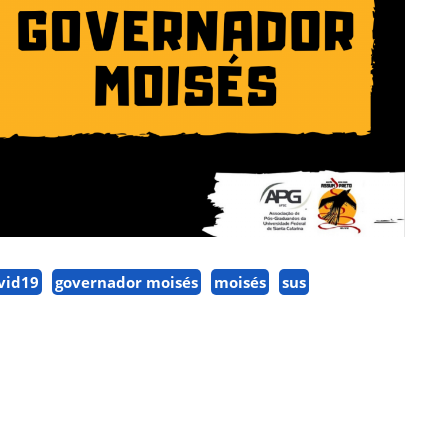
vid19
governador moisés
moisés
sus