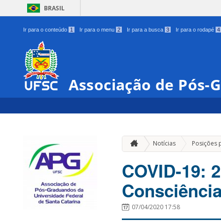
BRASIL
Ir para o conteúdo
1
Ir para o menu
2
Ir para a busca
3
Ir para o rodapé
4
Associação de Pós-
Notícias
Posições p
COVID-19: 2
Consciênci
07/04/2020 17:58