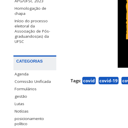
APG/UFSC 2023
Homologação de
chapa
Início do processo
eleitoral da
Associação de Pós-
graduandos(as) da
UFSC
CATEGORIAS
Agenda
Tags:
covid
covid-19
co
Comissão Unificada
Formulários
gestão
Lutas
Notícias
posicionamento
político