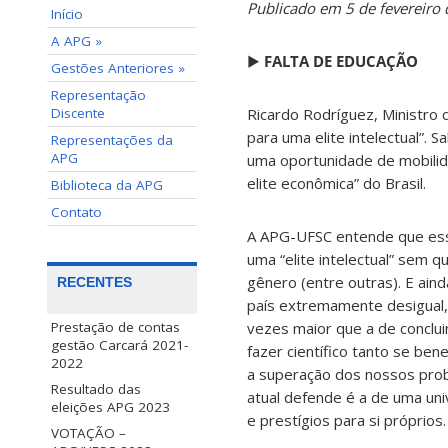
Publicado em 5 de fevereiro
Início
A APG »
▶
FALTA DE
EDUCAÇÃO
Gestões Anteriores »
Representação
Discente
Ricardo Rodríguez, Ministro
para uma elite intelectual”.
Representações da
APG
uma oportunidade de mobilida
elite econômica” do Brasil.
Biblioteca da APG
Contato
A APG-UFSC entende que essa
uma “elite intelectual” sem 
gênero (entre outras). E ain
RECENTES
país extremamente desigual,
vezes maior que a de conclui
Prestação de contas
gestão Carcará 2021-
fazer científico tanto se ben
2022
a superação dos nossos prob
Resultado das
atual defende é a de uma un
eleições APG 2023
e prestígios para si próprios.
VOTAÇÃO –