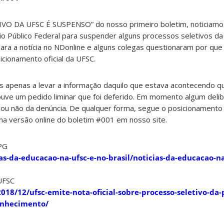
O DA UFSC É SUSPENSO” do nosso primeiro boletim, noticiamo
rio Público Federal para suspender alguns processos seletivos d
ara a notícia no NDonline e alguns colegas questionaram por que
ionamento oficial da UFSC.
 apenas a levar a informação daquilo que estava acontecendo q
ouve um pedido liminar que foi deferido. Em momento algum del
ou não da denúncia. De qualquer forma, segue o posicionamento o
a versão online do boletim #001 em nosso site.
APG
as-da-
educacao
-na-ufsc-e-no-brasil/noticias-da-
educacao
-n
 UFSC
/2018/12/ufsc-emite-nota-oficial-sobre-processo-seletivo-da
onhecimento/