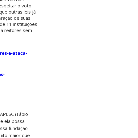
espeitar o voto
ue outras leis já
beração de suas
e 11 instituições
ha reitores sem
res-e-ataca-
s-
FAPESC (Fábio
ue ela possa
essa fundação
uito maior que