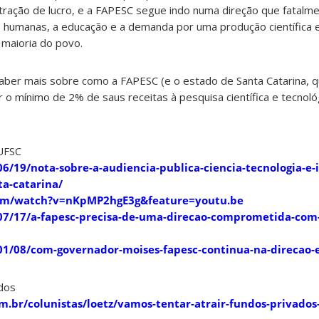
ração de lucro, e a FAPESC segue indo numa direção que fatalme
as humanas, a
educação
e a demanda por uma produção científica e
 maioria do povo.
saber mais sobre como a FAPESC (e o estado de Santa Catarina, q
r o mínimo de 2% de saus receitas à pesquisa científica e tecnoló
UFSC
/06/19/nota-sobre-a-audiencia-publica-ciencia-tecnologia-e
ta-catarina/
om/watch?v=nKpMP2hgE3g&feature=youtu.be
/07/17/a-fapesc-precisa-de-uma-direcao-comprometida-com-
/01/08/com-governador-moises-fapesc-continua-na-direcao-
ados
m.br/colunistas/loetz/vamos-tentar-atrair-fundos-privados