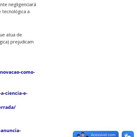
nte negligenciará
 tecnológica a
ue atua de
gica) prejudicam
-inovacao-como-
a-ciencia-e-
errada/
-anuncia-