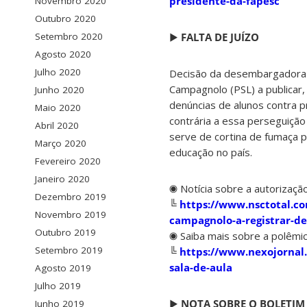
presidente-da-fapesc
Novembro 2020
Outubro 2020
▶
FALTA DE JUÍZO
Setembro 2020
Agosto 2020
Julho 2020
Decisão da desembargadora Ma
Campagnolo (PSL) a publicar
Junho 2020
denúncias de alunos contra p
Maio 2020
contrária a essa perseguição
Abril 2020
serve de cortina de fumaça 
Março 2020
educação
no país.
Fevereiro 2020
Janeiro 2020
◉ Notícia sobre a autorizaçã
Dezembro 2019
╚
https://www.nsctotal.co
Novembro 2019
campagnolo-a-registrar-d
Outubro 2019
◉ Saiba mais sobre a polêmi
Setembro 2019
╚
https://www.nexojornal.
sala-de-aula
Agosto 2019
Julho 2019
▶
NOTA SOBRE O BOLETIM
Junho 2019