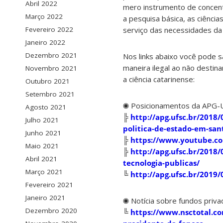
Abril 2022
mero instrumento de concent
Março 2022
a pesquisa básica, as ciênci
serviço das necessidades da
Fevereiro 2022
Janeiro 2022
Dezembro 2021
Nos links abaixo você pode 
maneira ilegal ao não destina
Novembro 2021
a ciência catarinense:
Outubro 2021
Setembro 2021
◉ Posicionamentos da APG-
Agosto 2021
╠
http://apg.ufsc.br/2018
Julho 2021
politica-de-estado-em-san
Junho 2021
╠
https://www.youtube.c
Maio 2021
╠
http://apg.ufsc.br/2018
Abril 2021
tecnologia-publicas/
Março 2021
╚
http://apg.ufsc.br/2019
Fevereiro 2021
Janeiro 2021
◉ Notícia sobre fundos priv
Dezembro 2020
╚
https://www.nsctotal.co