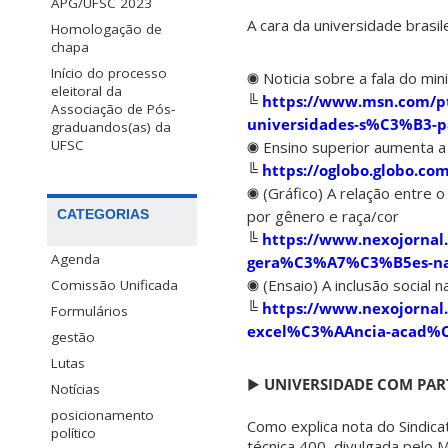
APG/UFSC 2023
A cara da universidade brasi
Homologação de
chapa
Início do processo
◉ Noticia sobre a fala do min
eleitoral da
╚
https://www.msn.com/pt
Associação de Pós-
universidades-s%C3%B3-
graduandos(as) da
UFSC
◉ Ensino superior aumenta a
╚
https://oglobo.globo.co
◉ (Gráfico) A relação entre 
por gênero e raça/cor
CATEGORIAS
╚
https://www.nexojornal.
Agenda
gera%C3%A7%C3%B5es-n
◉ (Ensaio) A inclusão social 
Comissão Unificada
╚
https://www.nexojornal
Formulários
excel%C3%AAncia-acad%
gestão
Lutas
▶
UNIVERSIDADE COM PAR
Notícias
posicionamento
Como explica nota do Sindica
político
técnica 400, divulgada pelo M