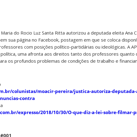
ria do Rocio Luz Santa Ritta autorizou a deputada eleita Ana C
, em sua página no Facebook, postagem em que se coloca disponí
rofessores com posições político-partidárias ou ideológicas. A 
 política, uma afronta aos direitos tanto dos professores quanto 
para os profundos problemas de condições de trabalho e financi
o
m.br/colunistas/moacir-pereira/justica-autoriza-deputada-
enuncias-contra
ca
com.br/expresso/2018/10/30/O-que-diz-a-lei-sobre-filmar-p
 #001