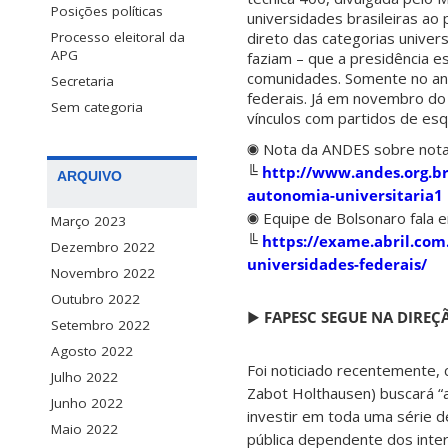
Posições políticas
universidades brasileiras ao
direto das categorias univer
Processo eleitoral da
APG
faziam – que a presidência e
comunidades. Somente no ano 
Secretaria
federais. Já em novembro do
Sem categoria
vínculos com partidos de esq
◉ Nota da ANDES sobre nota
╚
http://www.andes.org.br
ARQUIVO
autonomia-universitaria1
◉ Equipe de Bolsonaro fala e
Março 2023
╚
https://exame.abril.com.
Dezembro 2022
universidades-federais/
Novembro 2022
Outubro 2022
▶
FAPESC SEGUE NA DIREÇ
Setembro 2022
Agosto 2022
Foi noticiado recentemente,
Julho 2022
Zabot Holthausen) buscará “a
Junho 2022
investir em toda uma série d
Maio 2022
pública dependente dos inte