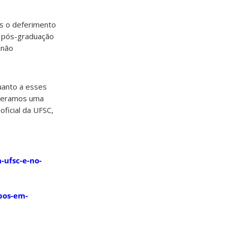
s o deferimento
a pós-graduação
 não
uanto a esses
iberamos uma
ficial da UFSC,
a-ufsc-e-no-
-pos-em-