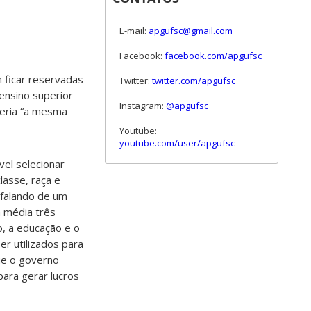
E-mail:
apgufsc@gmail.com
Facebook:
facebook.com/apgufsc
 ficar reservadas
Twitter:
twitter.com/apgufsc
ensino superior
Instagram:
@apgufsc
seria “a mesma
Youtube:
youtube.com/user/apgufsc
el selecionar
lasse, raça e
 falando de um
 média três
o, a
educação
e o
er utilizados para
ue o governo
ara gerar lucros