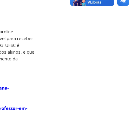
aroline
vel para receber
APG-UFSC é
dos alunos, e que
amento da
ana-
rofessor-em-