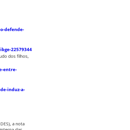
o-defende-
-ibge-22579344
udo dos filhos,
e-entre-
de-induz-a-
NDES), a nota
interna das