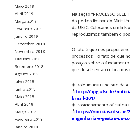
Maio 2019
Na seção “PROCESSO SELETIV
Abril 2019
do pedido liminar do Ministé
Março 2019
da UFSC. Colocamos um link p
Fevereiro 2019
reproduzimos também o posic
Janeiro 2019
Dezembro 2018
O fato é que nos propusemos
Novembro 2018
processos – o fato de que h
Outubro 2018
posição sobre o fundamento 
Setembro 2018
que desde então colocamos n
Agosto 2018
Julho 2018
◉ Boletim #001 no site da 
Junho 2018
╚
http://apg.ufsc.br/notici
Maio 2018
brasil-001/
Abril 2018
◉ Posicionamento oficial da
╚
https://noticias.ufsc.br
Março 2018
engenharia-e-gestao-do-c
Fevereiro 2018
Janeiro 2018