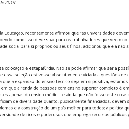
 de 2019
 da Educação, recentemente afirmou que “as universidades devem
 Sabendo como isso deve soar para os trabalhadores que veem no 
de social para si próprios ou seus filhos, adicionou que ela não 
 colocação é estapafúrdia. Não se pode afirmar que seria possív
que essa seleção estivesse absolutamente viciada a questões de c
da que a expansão do ensino técnico seja em si positiva, estamos
 em que a renda de pessoas com ensino superior completo é em
ntes apenas do ensino médio – e ainda que não fosse este o cas
eficiam de diversidade quanto, publicamente financiados, devem s
lemas e a construção de um país melhor para todos; a política q
iversidade de ricos e poderosos que emprega recursos públicos p