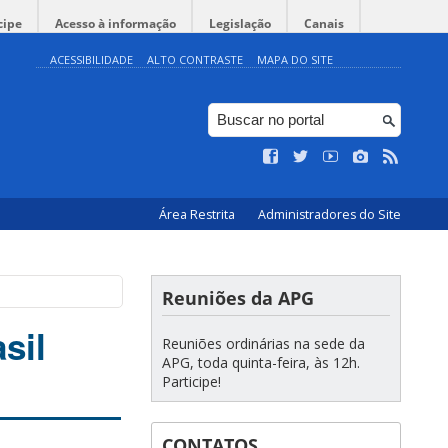
cipe
Acesso à informação
Legislação
Canais
ACESSIBILIDADE
ALTO CONTRASTE
MAPA DO SITE
Área Restrita
Administradores do Site
Reuniões da APG
sil
Reuniões ordinárias na sede da
APG, toda quinta-feira, às 12h.
Participe!
CONTATOS