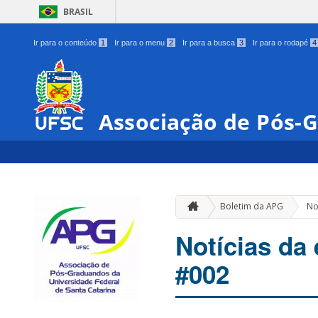
BRASIL
Ir para o conteúdo
1
Ir para o menu
2
Ir para a busca
3
Ir para o rodapé
4
Associação de Pós-
Boletim da APG
No
Notícias da
#002