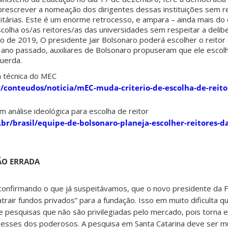
 prescrever a nomeação dos dirigentes dessas instituições sem r
sitárias. Este é um enorme retrocesso, e ampara – ainda mais do q
scolha os/as reitores/as das universidades sem respeitar a deli
de 2019, O presidente Jair Bolsonaro poderá escolher o reitor d
 ano passado, auxiliares de Bolsonaro propuseram que ele escol
uerda.
 técnica do MEC
/conteudos/noticia/mEC-muda-criterio-de-escolha-de-reito
m análise ideológica para escolha de reitor
br/brasil/equipe-de-bolsonaro-planeja-escolher-reitores-da
ÃO ERRADA
 confirmando o que já suspeitávamos, que o novo presidente da 
trair fundos privados” para a fundação. Isso em muito dificulta q
e pesquisas que não são privilegiadas pelo mercado, pois torna 
resses dos poderosos. A pesquisa em Santa Catarina deve ser m