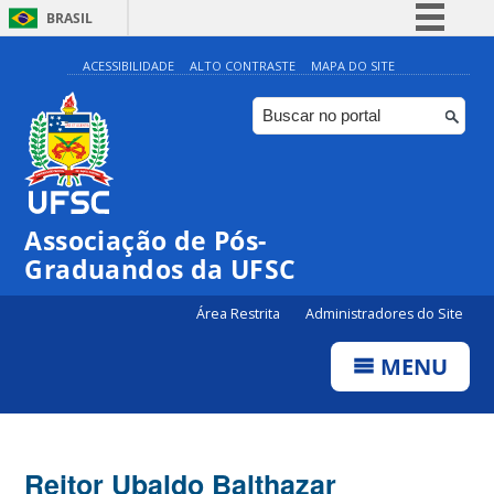
BRASIL
Simplifique!
ACESSIBILIDADE
ALTO CONTRASTE
MAPA DO SITE
Comunica BR
Participe
Acesso à informação
Legislação
Associação de Pós-
Canais
Graduandos da UFSC
Área Restrita
Administradores do Site
MENU
Reitor Ubaldo Balthazar