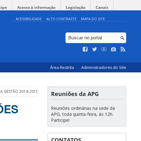
cipe
Acesso à informação
Legislação
Canais
ACESSIBILIDADE
ALTO CONTRASTE
MAPA DO SITE
Área Restrita
Administradores do Site
 A GESTÃO 2014-2015
Reuniões da APG
ÕES
Reuniões ordinárias na sede da
APG, toda quinta-feira, às 12h.
Participe!
CONTATOS