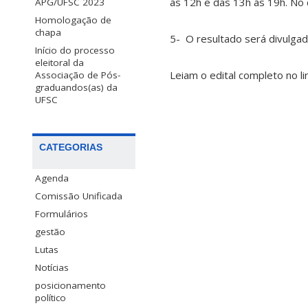
às 12h e das 13h às 19h. No 
APG/UFSC 2023
Homologação de
chapa
5- O resultado será divulgad
Início do processo
eleitoral da
Leiam o edital completo no li
Associação de Pós-
graduandos(as) da
UFSC
CATEGORIAS
Agenda
Comissão Unificada
Formulários
gestão
Lutas
Notícias
posicionamento
político