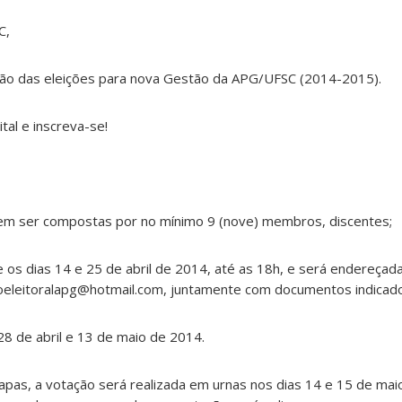
C,
ção das eleições para nova Gestão da APG/UFSC (2014-2015).
tal e inscreva-se!
em ser compostas por no mínimo 9 (nove) membros, discentes;
e os dias 14 e 25 de abril de 2014, até as 18h, e será endereça
aoeleitoralapg@hotmail.com, juntamente com documentos indicados
8 de abril e 13 de maio de 2014.
pas, a votação será realizada em urnas nos dias 14 e 15 de mai