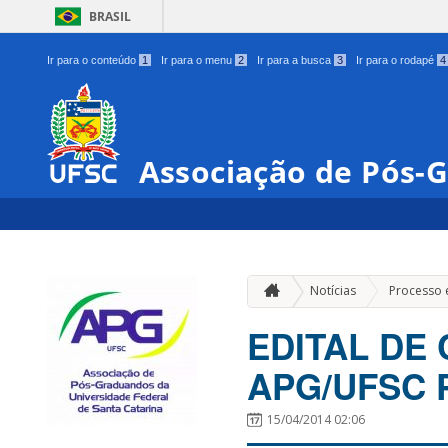
BRASIL
Ir para o conteúdo
1
Ir para o menu
2
Ir para a busca
3
Ir para o rodapé
4
Associação de Pós-
Notícias
Processo e
EDITAL DE
APG/UFSC 
15/04/2014 02:06