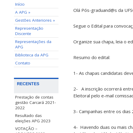
Início
Olá Pós-graduand@s da UFS
A APG »
Gestões Anteriores »
Segue o Edital para convoca
Representação
Discente
Organize sua chapa, leia o edi
Representações da
APG
Biblioteca da APG
Resumo do edital:
Contato
1- As chapas candidatas dev
RECENTES
2- A inscrição ocorrerá entr
Eleitoral pelo e-mail comiss
Prestação de contas
gestão Carcará 2021-
2022
3- Campanhas entre os dias 2
Resultado das
eleições APG 2023
4- Havendo duas ou mais cha
VOTAÇÃO –