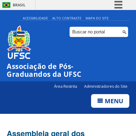
BRASIL
Simplifique!
ACESSIBILIDADE
ALTO CONTRASTE
MAPA DO SITE
Comunica BR
Participe
Acesso à informação
Legislação
Associação de Pós-
Canais
Graduandos da UFSC
Área Restrita
Administradores do Site
MENU
Assembleia geral dos