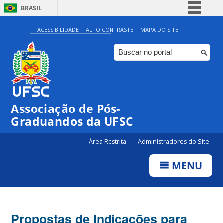
BRASIL
Simplifique!
ACESSIBILIDADE
ALTO CONTRASTE
MAPA DO SITE
Comunica BR
Participe
Acesso à informação
Legislação
Associação de Pós-
Canais
Graduandos da UFSC
Área Restrita
Administradores do Site
MENU
Propostas de Indicações para