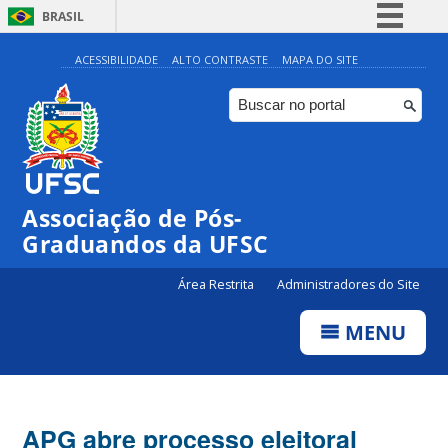
BRASIL
Simplifique!
ACESSIBILIDADE
ALTO CONTRASTE
MAPA DO SITE
Comunica BR
Participe
Acesso à informação
Legislação
Associação de Pós-
Canais
Graduandos da UFSC
Área Restrita
Administradores do Site
MENU
APG abre processo eleitoral